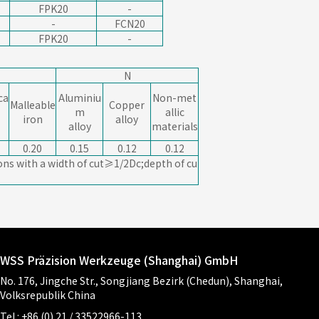
FPK20
-
-
FCN20
FPK20
-
N
ca
Aluminiu
Non-met
Malleable
Copper
m
allic
iron
alloy
alloy
materials
0.20
0.15
0.12
0.12
ons with a width of cut≥1/2Dc;depth of cu
WSS Präzision Werkzeuge (Shanghai) GmbH
No. 176, Jingche Str., Songjiang Bezirk (Chedun), Shanghai,
Volksrepublik China
Tel.: +86 (0) 21 / 33522966-113