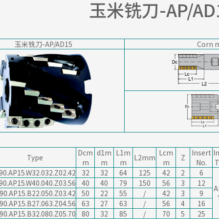
玉米铣刀-AP/AD
玉米铣刀-AP/AD15
Corn m
Dcm
d1m
L1m
Lcm
Insert
I
Type
L2
mm
Z
m
m
m
m
No.
T
90.AP15.W32.032.Z02.42
32
32
64
125
42
2
6
90.AP15.W40.040.Z03.56
40
40
79
150
56
3
12
A
90.AP15.B22.050.Z03.42
50
22
55
/
42
3
9
90.AP15.B27.063.Z04.56
63
27
63
/
56
4
16
90.AP15.B32.080.Z05.70
80
32
85
/
70
5
25