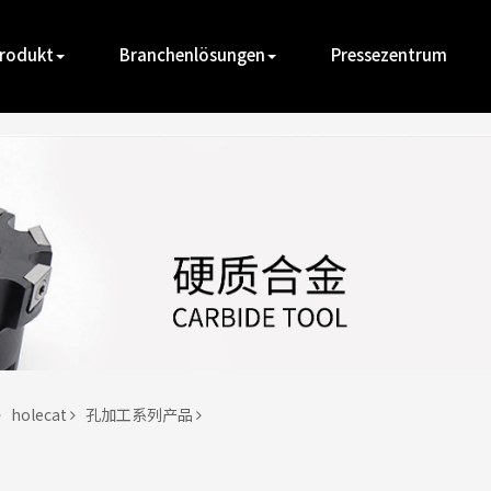
rodukt
Branchenlösungen
Pressezentrum
holecat
孔加工系列产品