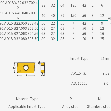
90.AD15.W32.032.Z02.4
32
32
64
125
42
2
6
2
90.AD15.W40.040.Z03.5
40
40
79
150
56
3
12
6
A
90.AD15.B22.050.Z03.42
50
22
55
/
42
3
9
90.AD15.B27.063.Z03.56
63
27
63
/
56
3
12
90.AD15.B27.063.Z04.56
63
27
63
/
56
4
16
90.AD15.B32.080.Z05.70
80
32
85
/
70
5
25
Insert Type
L1m
AP..15T3..
9.52
AD..1505..
9.6
Material Type
P
M
Applicable Insert Type
Alloy steel
Stainless stee