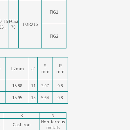
FIG1
D..15
FCS3
TORX15
05..
78
FIG2
S
R
m
L2mm
a°
mm
mm
15.88
11
3.97
0.8
15.95
15
5.64
0.8
K
N
Non-ferrous
l
Cast iron
metals