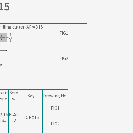
15
illing cutter-AP/AD15
FIG1
FIG2
nsert
Scre
Key
Drawing
No.
ype
w
FIG1
P..15
FCS9
TORX15
T3..
22
FIG2