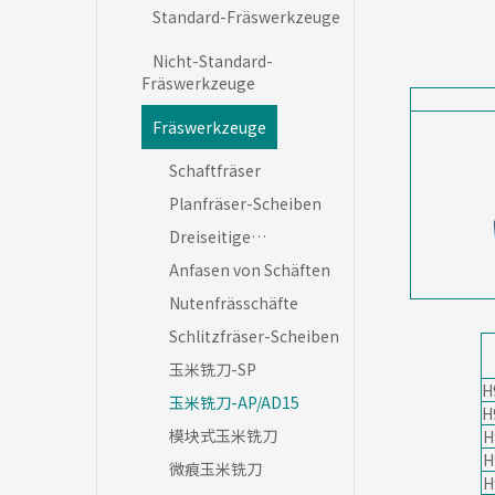
Standard-Fräswerkzeuge
Nicht-Standard-
Fräswerkzeuge
Fräswerkzeuge
Schaftfräser
Planfräser-Scheiben
Dreiseitige
Frässcheiben
Anfasen von Schäften
Nutenfrässchäfte
Schlitzfräser-Scheiben
玉米铣刀-SP
H
玉米铣刀-AP/AD15
H
模块式玉米铣刀
H
H
微痕玉米铣刀
H