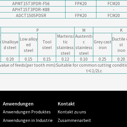
APMT15T3PDR-F56
FPK20
FCM20
APHT15T3PDR-K88
-
-
ADCT1505PDSR
FPK20
FCM20
P
M
K
r
Martensi
Austeniti
Low alloy
Ductile 
m
Unalloye
Tool
tic
c
Grey cast
ed
st
d steel
steel
stainless
stainless
iron
steel
iron
steel
steel
0.20
0.15
0.15
0.12
0.10
0.25
0.20
 value of feeds(per tooth mm):Suitable for common cutting conditi
t≤1/2Lc
Anwendungen
Kontakt
Anwendungen Produktes
Kontakt zu uns
Anwendungen in Industrie
Zusammenarbeit