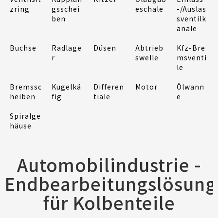
zring
gsschei
eschale
-/Auslas
ben
sventilk
anäle
Buchse
Radlage
Düsen
Abtrieb
Kfz-Bre
r
swelle
msventi
le
Bremssc
Kugelkä
Differen
Motor
Ölwann
heiben
fig
tiale
e
Spiralge
häuse
Automobilindustrie -
Endbearbeitungslösung
für Kolbenteile