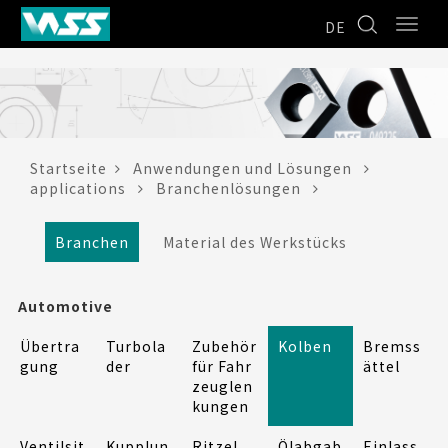
DE
Startseite
Anwendungen und Lösungen
applications
Branchenlösungen
Branchen
Material des Werkstücks
Automotive
Übertra
Turbola
Zubehör
Kolben
Bremss
gung
der
für Fahr
ättel
zeuglen
kungen
Ventilsit
Kupplun
Ritzel
Ölabgab
Einlass