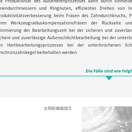
ie Produktivität des Außendrehprozesses kann durch sinnvoll
nnendurchmessern und Ringnuten, effizientes Drehen von I
roduktivitätsverbesserung beim Fräsen des Zahndurchbruchs, P
eim Werkzeugradiuskompensationsfräsen der Rückseite un
inimierung der Bearbeitungszeit bei der sicheren und zuverlä
ichere und zuverlässige Außenschlichtbearbeitung bei der unter
es Hartbearbeitungsprozesses bei der unterbrochenen Schl
ynchronzahnkegel beibehalten werden.
Die Fälle sind wie folg