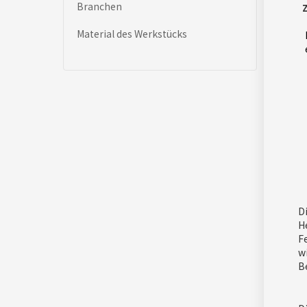
Branchen
Z
Material des Werkstücks
D
H
F
w
B