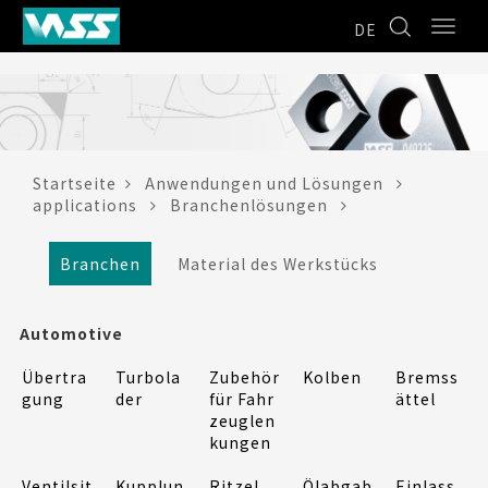
DE
Startseite
Anwendungen und Lösungen
applications
Branchenlösungen
Branchen
Material des Werkstücks
Automotive
Übertra
Turbola
Zubehör
Kolben
Bremss
gung
der
für Fahr
ättel
zeuglen
kungen
Ventilsit
Kupplun
Ritzel
Ölabgab
Einlass