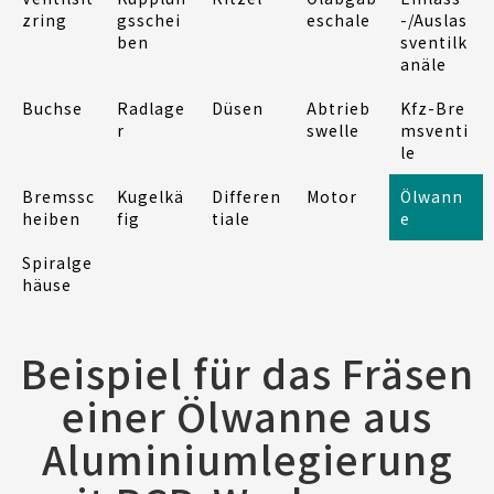
zring
gsschei
eschale
-/Auslas
ben
sventilk
anäle
Buchse
Radlage
Düsen
Abtrieb
Kfz-Bre
r
swelle
msventi
le
Bremssc
Kugelkä
Differen
Motor
Ölwann
heiben
fig
tiale
e
Spiralge
häuse
Beispiel für das Fräsen
einer Ölwanne aus
Aluminiumlegierung