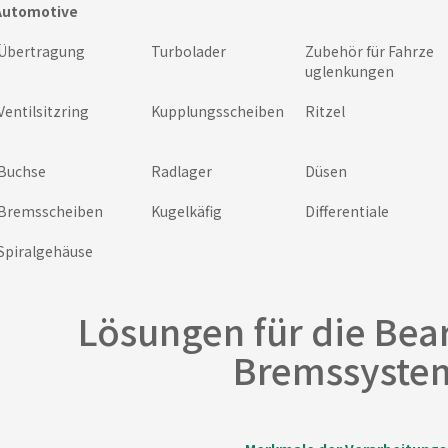
utomotive
Übertragung
Turbolader
Zubehör für Fahrze
uglenkungen
Ventilsitzring
Kupplungsscheiben
Ritzel
Buchse
Radlager
Düsen
Bremsscheiben
Kugelkäfig
Differentiale
Spiralgehäuse
Lösungen für die Bea
Bremssyste