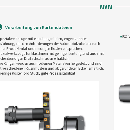
Verarbeitung von Kartendateien
1
◾
ISO-
pezialwerkzeuge mit einer tangentialen, engverzahnten
sführung, die den Anforderungen der Automobilzulieferer nach
her Produktivität und niedrigen Kosten entsprechen.
ezialwerkzeuge für Maschinen mit geringer Leistung sind auch mit
ächenbündigen Dreifachschneiden erhältlich
ie Klingen werden aus modernen Materialien hergestellt und sind
t verschiedenen Rillenmustern und abgerundeten Ecken erhältlich.
iedrige Kosten pro Stück, gute Prozessstabilität