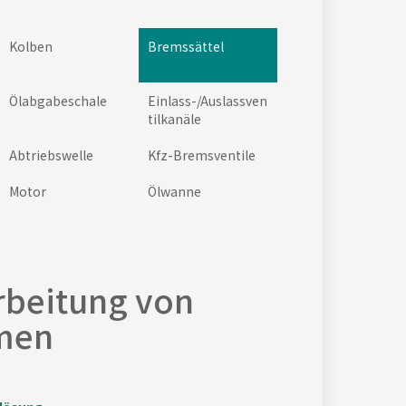
Kolben
Bremssättel
Ölabgabeschale
Einlass-/Auslassven
tilkanäle
Abtriebswelle
Kfz-Bremsventile
Motor
Ölwanne
rbeitung von
men