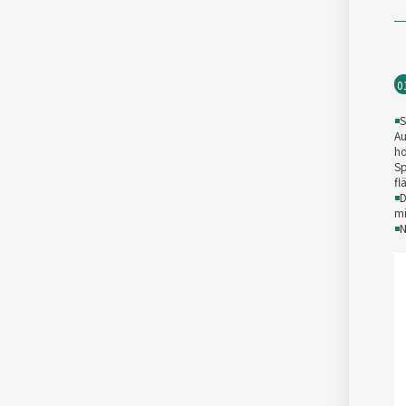
0
◾
S
Au
ho
Sp
fl
◾
D
mi
◾
N