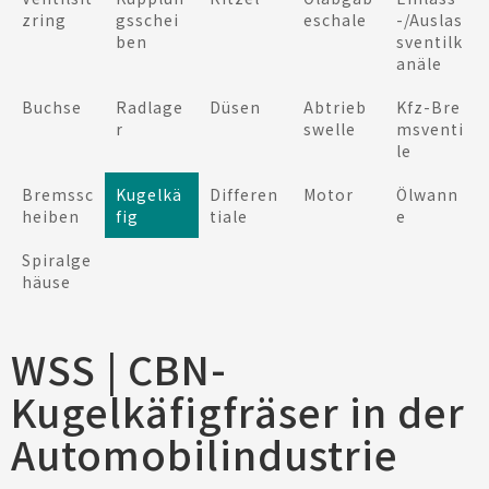
zring
gsschei
eschale
-/Auslas
ben
sventilk
anäle
Buchse
Radlage
Düsen
Abtrieb
Kfz-Bre
r
swelle
msventi
le
Bremssc
Kugelkä
Differen
Motor
Ölwann
heiben
fig
tiale
e
Spiralge
häuse
WSS | CBN-
Kugelkäfigfräser in der
Automobilindustrie