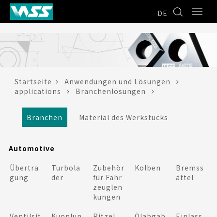
DE
Startseite
Anwendungen und Lösungen
applications
Branchenlösungen
Branchen
Material des Werkstücks
Automotive
Übertra
Turbola
Zubehör
Kolben
Bremss
gung
der
für Fahr
ättel
zeuglen
kungen
Ventilsit
Kupplun
Ritzel
Ölabgab
Einlass