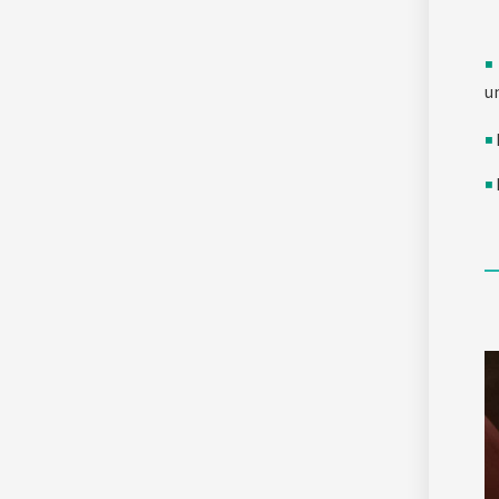
◾
u
◾
◾