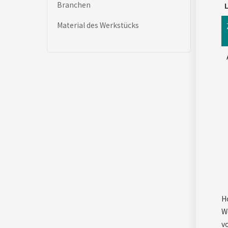
Branchen
L
Material des Werkstücks
H
W
v