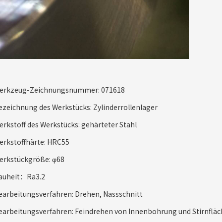
erkzeug-Zeichnungsnummer: 071618
ezeichnung des Werkstücks: Zylinderrollenlager
erkstoff des Werkstücks: gehärteter Stahl
erkstoffhärte: HRC55
erkstückgröße: φ68
auheit：Ra3.2
earbeitungsverfahren: Drehen, Nassschnitt
earbeitungsverfahren: Feindrehen von Innenbohrung und Stirnfläc