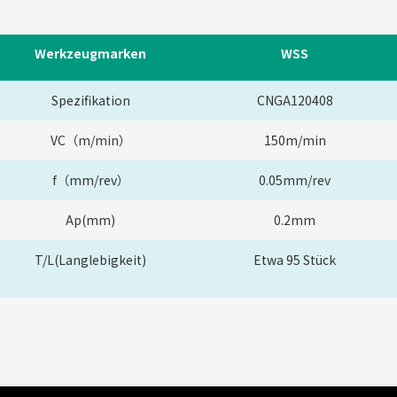
Werkzeugmarken
WSS
Spezifikation
CNGA120408
VC（m/min）
150m/min
f（mm/rev）
0.05mm/rev
Ap(mm)
0.2mm
T/L(Langlebigkeit)
Etwa 95 Stück