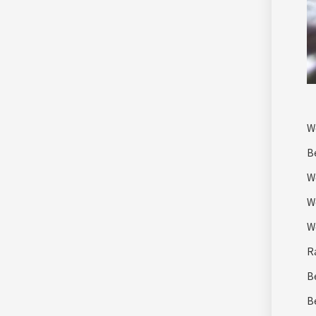
W
B
W
W
W
R
B
B