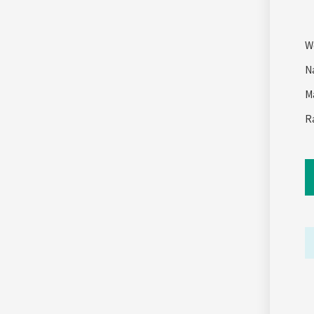
W
N
M
R