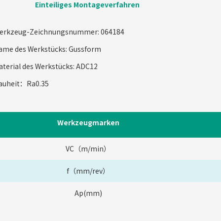
Einteiliges Montageverfahren
erkzeug-Zeichnungsnummer: 064184
ame des Werkstücks: Gussform
aterial des Werkstücks: ADC12
auheit：Ra0.35
Werkzeugmarken
VC（m/min）
f（mm/rev）
Ap(mm)