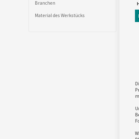
Branchen
H
Material des Werkstücks
D
P
m
U
B
F
W