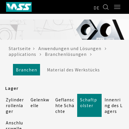
DE
Startseite
Anwendungen und Lösungen
applications
Branchenlösungen
Branchen
Material des Werkstücks
Lager
Zylinder
Gelenkw
Geflansc
Schaftp
Innenri
rollenla
elle
hte Schä
olster
ng des L
ger
chte
agers
Anschlu
sswelle