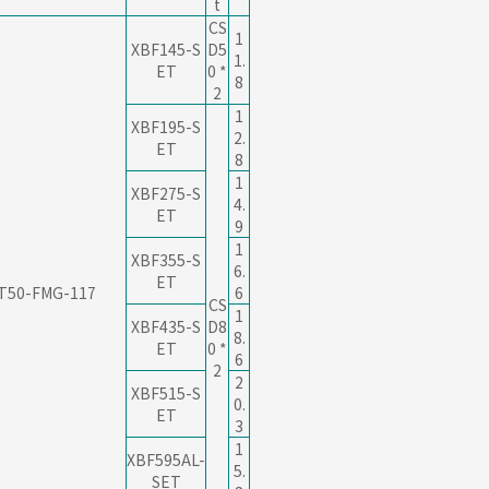
t
CS
1
XBF145-S
D5
1.
ET
0 *
8
2
1
XBF195-S
2.
ET
8
1
XBF275-S
4.
ET
9
1
XBF355-S
6.
ET
T50-FMG-117
6
CS
1
XBF435-S
D8
8.
ET
0 *
6
2
2
XBF515-S
0.
ET
3
1
XBF595AL-
5.
SET