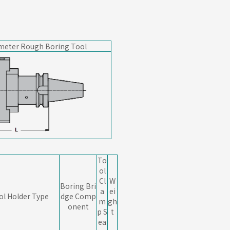
meter Rough Boring Tool
To
ol
Cl
W
Boring Bri
a
ei
ol Holder Type
dge Comp
m
gh
onent
p S
t
ea