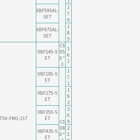
1
1
XBF595AL-
7.
SET
6
1
XBF675AL-
8.
SET
5
CS
1
XBF145-S
D5
6.
ET
0 *
1
2
1
XBF195-S
7.
ET
1
1
XBF275-S
9.
ET
2
2
XBF355-S
0.
T50-FMG-217
ET
9
CS
D8
2
XBF435-S
0 *
2.
ET