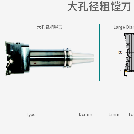
大孔径粗镗刀
大孔径粗镗刀
Large Dia
Type
Dcmm
Lmm
To