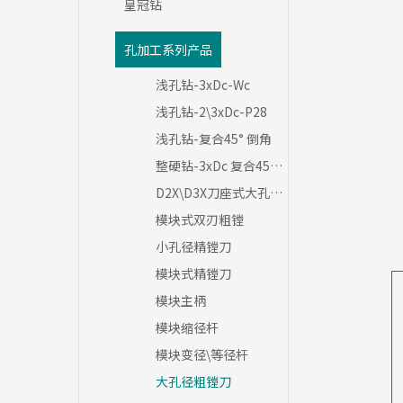
皇冠钻
孔加工系列产品
浅孔钻-3xDc-Wc
浅孔钻-2\3xDc-P28
浅孔钻-复合45° 倒角
整硬钻-3xDc 复合45°
倒角
D2X\D3X刀座式大孔径
浅孔钻
模块式双刃粗镗
小孔径精镗刀
模块式精镗刀
模块主柄
模块缩径杆
模块变径\等径杆
大孔径粗镗刀