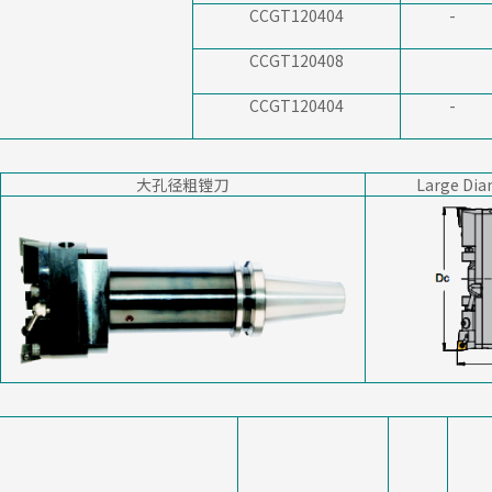
CCGT120404
-
CCGT120408
CCGT120404
-
大孔径粗镗刀
Large Dia