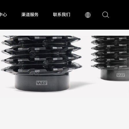
中心
渠道服务
联系我们