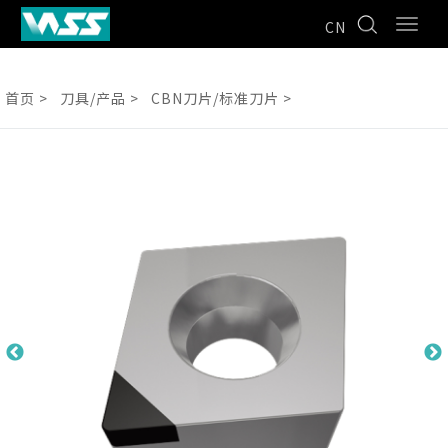
CN
首页 >
刀具/产品 >
CBN刀片/标准刀片 >