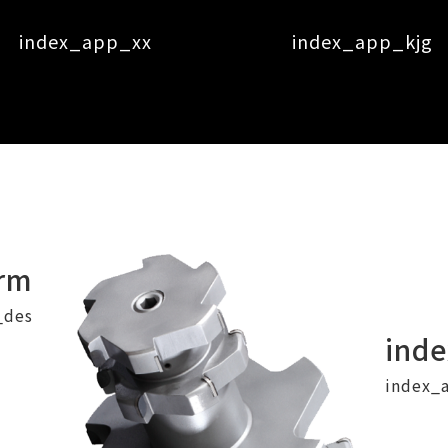
index_app_xx
index_app_kjg
rm
_des
ind
index_