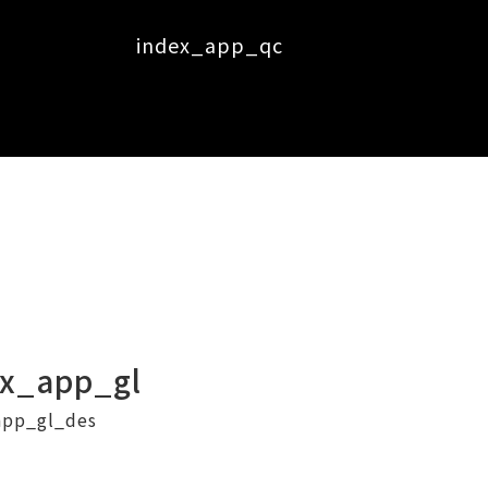
index_app_qc
ex_app_gl
app_gl_des