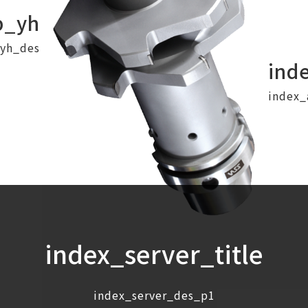
p_yh
yh_des
ind
index
index_server_title
index_server_des_p1