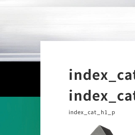
index_ca
index_ca
index_cat_h1_p